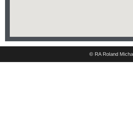
©
RA Roland Michae