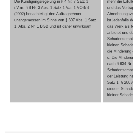
Die Kündigungsregelung in § 4 Nr. 7 Satz 3
mehr die Erfül
i.V.m. § 8 Nr. 3 Abs. 1 Satz 1 Var. 1 VOB/B
und das Vertrag
(2002) benachteiligt den Auftragnehmer
Abrechnungsver
unangemessen im Sinne von § 307 Abs. 1 Satz
ist jedenfalls 
1, Abs. 2 Nr. 1 BGB und ist daher unwirksam.
das Werk als f
anbietet und de
Schadensersatz
kleinen Schad
die Minderung e
c. Die Minder
nach § 634 Nr.
Schadensersatz
der Leistung n
Satz 1, § 280 
diesem Schaden
kleiner Schade