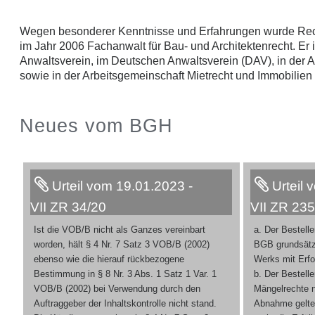
Wegen besonderer Kenntnisse und Erfahrungen wurde Rec
im Jahr 2006 Fachanwalt für Bau- und Architektenrecht. Er i
Anwaltsverein, im Deutschen Anwaltsverein (DAV), in der 
sowie in der Arbeitsgemeinschaft Mietrecht und Immobilien
Neues vom BGH
Urteil vom 19.01.2023 -
Urteil 
VII ZR 34/20
VII ZR 235
Ist die VOB/B nicht als Ganzes vereinbart
a. Der Bestell
worden, hält § 4 Nr. 7 Satz 3 VOB/B (2002)
BGB grundsätz
ebenso wie die hierauf rückbezogene
Werks mit Erfo
Bestimmung in § 8 Nr. 3 Abs. 1 Satz 1 Var. 1
b. Der Bestelle
VOB/B (2002) bei Verwendung durch den
Mängelrechte 
Auftraggeber der Inhaltskontrolle nicht stand.
Abnahme gelte